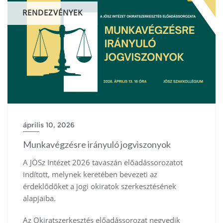
RENDEZVÉNYEK
április 10, 2026
Munkavégzésre irányuló jogviszonyok
A JÖSz Intézet 2026 tavaszán előadássorozatot
indított, melynek keretében bevezeti az
érdeklődőket a jogi okiratok szerkesztésének
alapjaiba.
Az Okiratszerkesztés előadássorozat negyedik