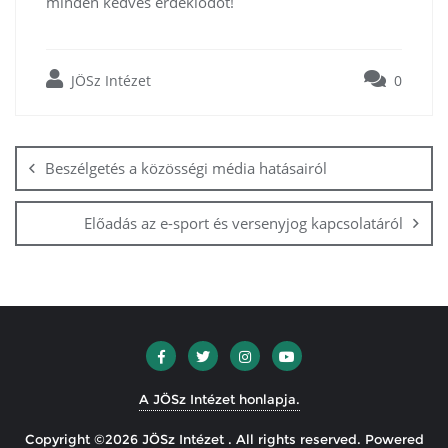
minden kedves érdeklődőt!
JÖSz Intézet
0
Bejegyzés
navigáció
Beszélgetés a közösségi média hatásairól
Előadás az e-sport és versenyjog kapcsolatáról
A JÖSz Intézet honlapja.
Copyright ©2026 JÖSz Intézet . All rights reserved.
Powered