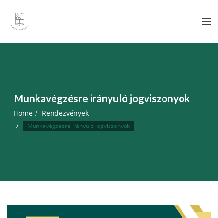
Skip
to
content
Munkavégzésre irányuló jogviszonyok
Home
Rendezvények
Munkavégzésre irányuló jogviszonyok