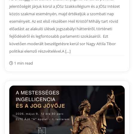
jelentőségét járjuk körül a JÖSz Szakkollégium és a JÖSz Intézet
közös szakmai eseményén, majd értékeljük a szombati nap
eseményeit. Az est első részében Heil Kristóf Mihály tart rövid
előadást az alakuló ülések jogszabályi hátteréről, történeti
fejlődéséről és legfontosabb parlamenti szokásairól. Ezt
követően moderált beszélgetésre kerül sor Nagy Attila Tibor
politikai elemző részvételével.A […]
1 min read