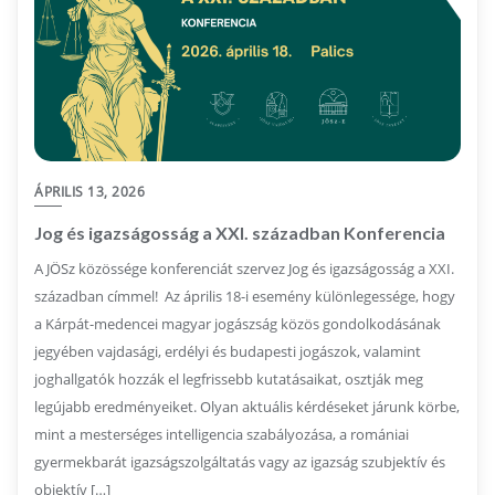
ÁPRILIS 13, 2026
Jog és igazságosság a XXI. században Konferencia
A JÖSz közössége konferenciát szervez Jog és igazságosság a XXI.
században címmel! Az április 18-i esemény különlegessége, hogy
a Kárpát-medencei magyar jogászság közös gondolkodásának
jegyében vajdasági, erdélyi és budapesti jogászok, valamint
joghallgatók hozzák el legfrissebb kutatásaikat, osztják meg
legújabb eredményeiket. Olyan aktuális kérdéseket járunk körbe,
mint a mesterséges intelligencia szabályozása, a romániai
gyermekbarát igazságszolgáltatás vagy az igazság szubjektív és
objektív […]