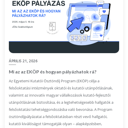
ÁPRILIS 21, 2026
Mi az az EKÖP és hogyan pályázhatok rá?
Az Egyetemi Kutatói Ösztöndíj Program (EKÖP) célja a
felsőoktatási intézmények oktatói és kutatói utánpótlásának,
valamint az innovatív magyar vállalkozások kutató-fejlesztői
utánpótlásának biztosítása, és a legtehetségesebb hallgatók a
felsőoktatási tehetséggondozásba való bevonása. A Program
ösztöndíjpályázatai a felsőoktatásban részt vevő hallgatói,
kutatói kiválóságot támogatják olyan – alapképzésben,