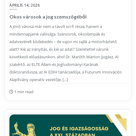
ÁPRILIS 14, 2026
Okos városok a jog szemszögéből
A jövő városa már nem a távoli sci-fi része, hanem a
mindennapjaink valósága. Szenzorok, okoslámpák és
adatvezérelt közlekedés – de vajon mi zajlik a motorháztető
alatt? Kié az irányítás, és kié az adat? Szeretettel várunk
következő előadásunkon, ahol Dr. Maróth Márton (jogász, AI
szakértő, az ELTE Állam-és Jogtudományi Karának
doktorandusza, az AI EDIH tanácsadója, a Futurum Innovációs
Alapítvány operatív vezetője, […]
1 min read