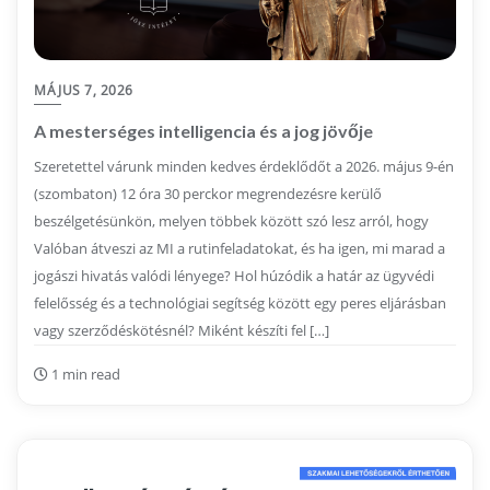
MÁJUS 7, 2026
A mesterséges intelligencia és a jog jövője
Szeretettel várunk minden kedves érdeklődőt a 2026. május 9-én
(szombaton) 12 óra 30 perckor megrendezésre kerülő
beszélgetésünkön, melyen többek között szó lesz arról, hogy
Valóban átveszi az MI a rutinfeladatokat, és ha igen, mi marad a
jogászi hivatás valódi lényege? Hol húzódik a határ az ügyvédi
felelősség és a technológiai segítség között egy peres eljárásban
vagy szerződéskötésnél? Miként készíti fel […]
1 min read