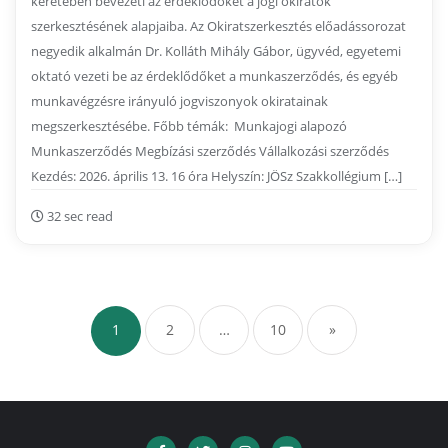
keretében bevezeti az érdeklődőket a jogi okiratok
szerkesztésének alapjaiba. Az Okiratszerkesztés előadássorozat
negyedik alkalmán Dr. Kolláth Mihály Gábor, ügyvéd, egyetemi
oktató vezeti be az érdeklődőket a munkaszerződés, és egyéb
munkavégzésre irányuló jogviszonyok okiratainak
megszerkesztésébe. Főbb témák: Munkajogi alapozó
Munkaszerződés Megbízási szerződés Vállalkozási szerződés
Kezdés: 2026. április 13. 16 óra Helyszín: JÖSz Szakkollégium […]
32 sec read
Bejegyzések
lapozása
1
2
…
10
»