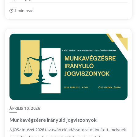
1 min read
ÁPRILIS 10, 2026
Munkavégzésre irányuló jogviszonyok
A JÖSz Intézet 2026 tavaszán előadássorozatot indított, melynek