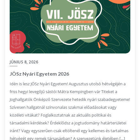
JÚNIUS 8, 2026
JÖSz Nyári Egyetem 2026
Idén is lesz JÖSz Nyári Egyetem! Augusztus utolsó hétvégéjén a
friss hegyi levegőjű sástói Mátra Kempingben vár Titeket a
Joghallgatók Önképző Szervezete hetedik nyári szabadegyeteme!
Szívesen hallgatnál színvonalas szakmai előadásokat vagy
közéleti vitákat? Foglalkoztatnak az aktuális politikai és
társadalmi kérdések? Érdeklődsz a jogtudomány határterületei
iránt? Vagy egyszerűen csak eltöltenél egy kellemes és tartalmas
hétvégét egy remek társaságban? A szervezetünk életében […]