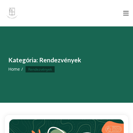
Skip
to
content
Kategória:
Rendezvények
Home
Rendezvények