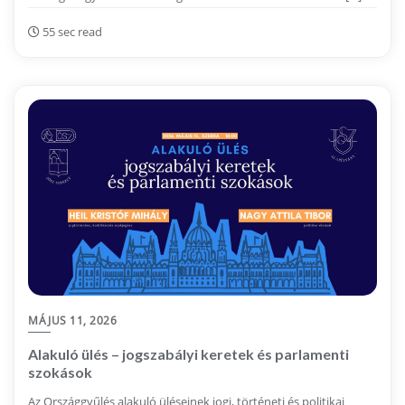
55 sec read
MÁJUS 11, 2026
Alakuló ülés – jogszabályi keretek és parlamenti
szokások
Az Országgyűlés alakuló üléseinek jogi, történeti és politikai