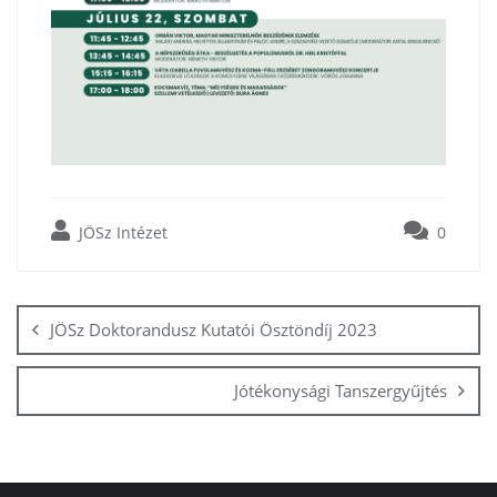
JÖSz Intézet
0
Bejegyzés
navigáció
JÖSz Doktorandusz Kutatói Ösztöndíj 2023
Jótékonysági Tanszergyűjtés