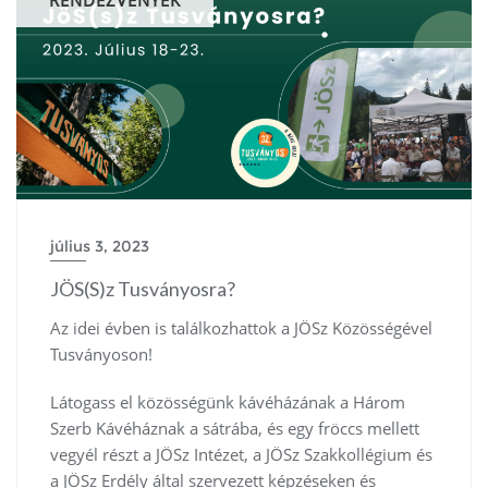
RENDEZVÉNYEK
július 3, 2023
JÖS(S)z Tusványosra?
Az idei évben is találkozhattok a JÖSz Közösségével
Tusványoson!
Látogass el közösségünk kávéházának a Három
Szerb Kávéháznak a sátrába, és egy fröccs mellett
vegyél részt a JÖSz Intézet, a JÖSz Szakkollégium és
a JÖSz Erdély által szervezett képzéseken és