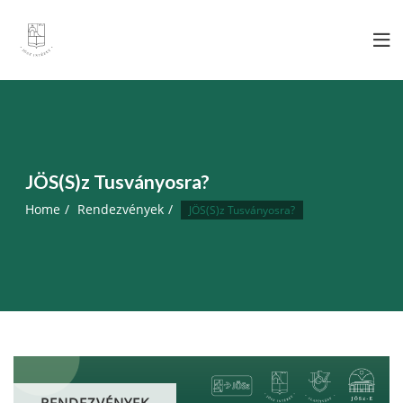
Skip
to
content
JÖS(S)z Tusványosra?
Home
Rendezvények
JÖS(S)z Tusványosra?