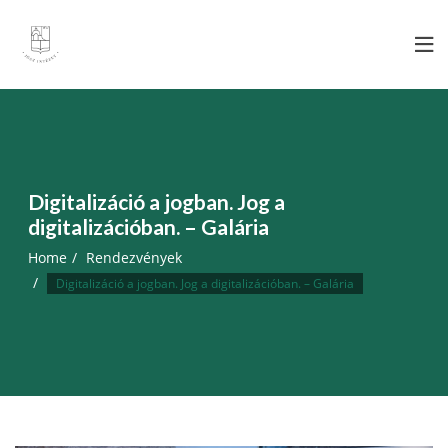
Skip
to
content
Digitalizáció a jogban. Jog a
digitalizációban. – Galária
Home
Rendezvények
Digitalizáció a jogban. Jog a digitalizációban. – Galária