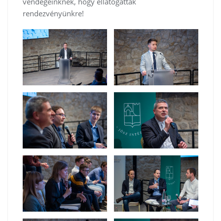
vendégeinknek, hogy ellátogattak
rendezvényünkre!