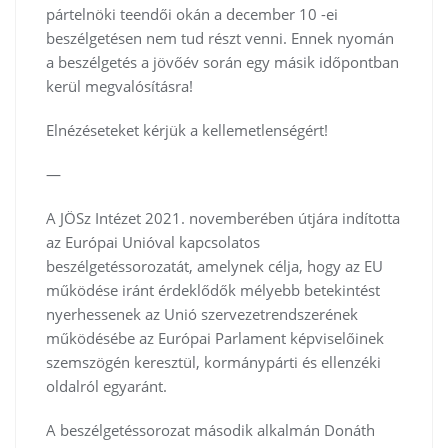
pártelnöki teendői okán a december 10 -ei
beszélgetésen nem tud részt venni. Ennek nyomán
a beszélgetés a jövőév során egy másik időpontban
kerül megvalósításra!
Elnézéseteket kérjük a kellemetlenségért!
—
A JÖSz Intézet 2021. novemberében útjára indította
az Európai Unióval kapcsolatos
beszélgetéssorozatát, amelynek célja, hogy az EU
működése iránt érdeklődők mélyebb betekintést
nyerhessenek az Unió szervezetrendszerének
működésébe az Európai Parlament képviselőinek
szemszögén keresztül, kormánypárti és ellenzéki
oldalról egyaránt.
A beszélgetéssorozat második alkalmán Donáth