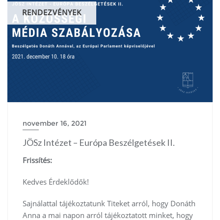
RENDEZVÉNYEK
november 16, 2021
JÖSz Intézet – Európa Beszélgetések II.
Frissítés:
Kedves Érdeklődők!
Sajnálattal tájékoztatunk Titeket arról, hogy Donáth
Anna a mai napon arról tájékoztatott minket, hogy