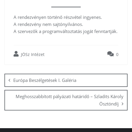
A rendezvényen történő részvétel ingyenes.
A rendezvény nem sajtónyilvános.
A szervezők a programváltoztatás jogát fenntartják.
JÖSz Intézet
0
Bejegyzés
navigáció
Európa Beszélgetések I. Galéria
Meghosszabbított pályázati határidő – Szladits Károly
Ösztöndíj