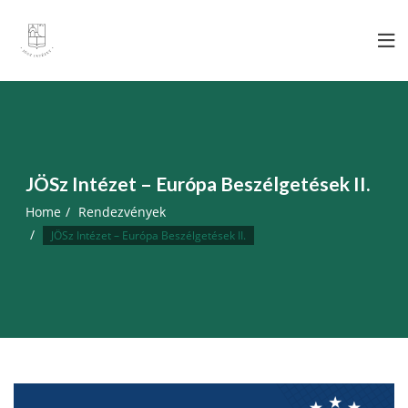
Skip
to
content
JÖSz Intézet – Európa Beszélgetések II.
Home
Rendezvények
JÖSz Intézet – Európa Beszélgetések II.