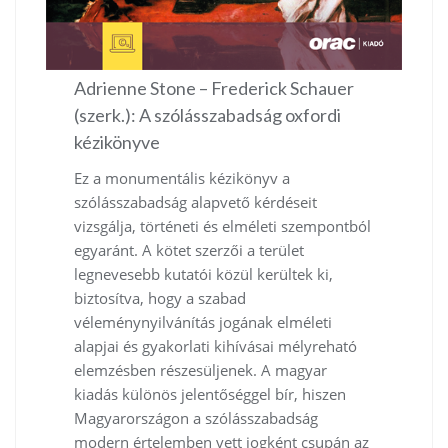
Adrienne Stone – Frederick Schauer
(szerk.): A szólásszabadság oxfordi
kézikönyve
Ez a monumentális kézikönyv a
szólásszabadság alapvető kérdéseit
vizsgálja, történeti és elméleti szempontból
egyaránt. A kötet szerzői a terület
legnevesebb kutatói közül kerültek ki,
biztosítva, hogy a szabad
véleménynyilvánítás jogának elméleti
alapjai és gyakorlati kihívásai mélyreható
elemzésben részesüljenek. A magyar
kiadás különös jelentőséggel bír, hiszen
Magyarországon a szólásszabadság
modern értelemben vett jogként csupán az