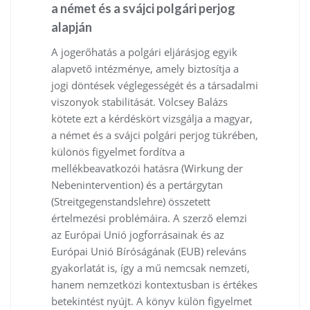
a német és a svájci polgári perjog
alapján
A jogerőhatás a polgári eljárásjog egyik
alapvető intézménye, amely biztosítja a
jogi döntések véglegességét és a társadalmi
viszonyok stabilitását. Völcsey Balázs
kötete ezt a kérdéskört vizsgálja a magyar,
a német és a svájci polgári perjog tükrében,
különös figyelmet fordítva a
mellékbeavatkozói hatásra (Wirkung der
Nebenintervention) és a pertárgytan
(Streitgegenstandslehre) összetett
értelmezési problémáira. A szerző elemzi
az Európai Unió jogforrásainak és az
Európai Unió Bíróságának (EUB) releváns
gyakorlatát is, így a mű nemcsak nemzeti,
hanem nemzetközi kontextusban is értékes
betekintést nyújt. A könyv külön figyelmet