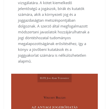
vizsgálatára. A kötet kiemelkedő
jelentőségű a jogászok, bírák és kutatók
számára, akik a környezeti jog és a
joggazdaságtan metszéspontjában
dolgoznak. A szerző által megfogalmazott
módszertani javaslatok hozzájárulhatnak a
jogi döntéshozatal tudományos
megalapozottságának erősítéséhez, így a
könyv a jövőbeni kutatások és a
joggyakorlat számára is nélkülözhetetlen
alapmű.