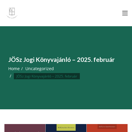
Skip
to
content
JÖSz Jogi Könyvajánló – 2025. február
Home
Uncategorized
JÖSz Jogi Könyvajánló – 2025. február