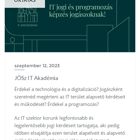
OKTATÁS
szeptember 12, 2023
JÖSz IT Akadémia
Érdekel a technológia és a digitalizáció? Jogászként
szeretnéd megérteni az IT terület alapvető kérdéseit
és működését? Érdekel a programozás?
Az IT szektor korunk legfontosabb és
legjelentősebb jogi kérdéseit tartogatja, aki pedig
időben elsajátítja ezen terület alapelveit és alapvető