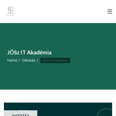
Skip
to
content
JÖSz IT Akadémia
Home
Oktatás
JÖSz IT Akadémia