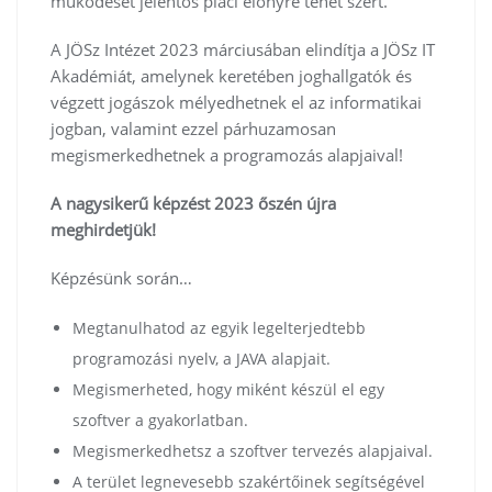
működését jelentős piaci előnyre tehet szert.
A JÖSz Intézet 2023 márciusában elindítja a JÖSz IT
Akadémiát, amelynek keretében joghallgatók és
végzett jogászok mélyedhetnek el az informatikai
jogban, valamint ezzel párhuzamosan
megismerkedhetnek a programozás alapjaival!
A nagysikerű képzést 2023 őszén újra
meghirdetjük!
Képzésünk során…
Megtanulhatod az egyik legelterjedtebb
programozási nyelv, a JAVA alapjait.
Megismerheted, hogy miként készül el egy
szoftver a gyakorlatban.
Megismerkedhetsz a szoftver tervezés alapjaival.
A terület legnevesebb szakértőinek segítségével